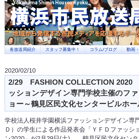
横浜の地域メディア、地域・市民・放送局・メディアを応援するポータルサイ
を目指します
各放送局紹介
スタッフ募集中！
コラム/ブログ
動画
2020/02/10
2/29 FASHION COLLECTION 20
ッションデザイン専門学校主催のファ
ョー～鶴見区民文化センタービルホー
学校法人桜井学園横浜ファッションデザイン専
Ｄ）の学生による作品発表会「ＹＦＤファッシ
ン2020」が2月29日(土) 、鶴見区民文化セン