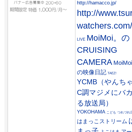
http://hamacco.jp/
http://www.tsu
watchers.com
MoiMoi。の
LIVE
CRUISING
CAMERA
MoiMo
の映像日記
TAEZ!
YCMB（やんち
C調マジメにバ
る放送局）
YOKOHAMA
こども
つれづれ
はまっこストリーム
まっ子
アー
よこはま