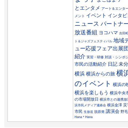
とエンタメ
アート＆エンタ
イベント
インタビ
メント
ニュース
パートナ
放送番組
ヨコハマ
吉田
地域
ト＆ジャズフェスティバル
ュー応援フェア出展
紹介
実習・研修
対談・シンポ
日記
市民の活動紹介
未
横
横浜
横浜からの旅
のイベント
横浜の
横浜を楽しもう
横浜中央
の市場開放日
横浜市との連携放
災
横浜金澤
浜市民メディア連絡会
講演会
市民
野毛
脱原発
生放送
Hana＊Hana