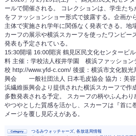
ールで開催される。 コレクションは、学生たち
をファッションショー形式で披露する。企画か
主体で実施され学年に関係なく発表できる。地
カーフの展示や横浜スカーフを使ったワンピー
発表も予定されている。
15:30開場 16:00開演 鶴見区民文化センタービ
料 主催：学校法人桜井学園 横浜ファッション
校 http://www.yfd-c.com/ 後援：横浜市文
興会 一般社団法人 日本毛皮協会 協力：美容
浜繊維振興会より提供された横浜スカーフで作
多数発表される予定。 スカーフの柄やふんわり
やつやとした質感を活かし、スカーフは『首に
メージを覆し見応えがある。
つるみウォッチャーズ
,
各放送局情報