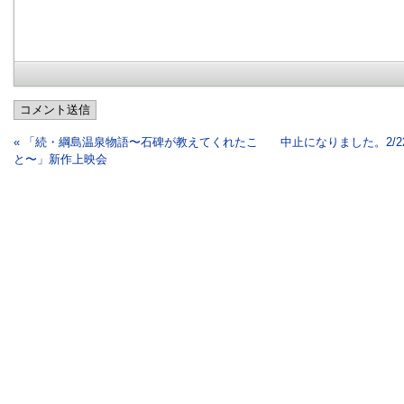
コメント送信
« 「続・綱島温泉物語〜石碑が教えてくれたこ
中止になりました。2/
と〜」新作上映会