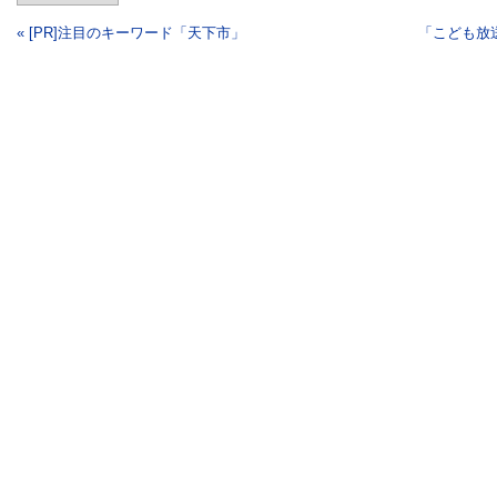
« [PR]注目のキーワード「天下市」
「こども放