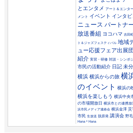
とエンタメ
アート＆エンタ
イベント
インタビ
メント
ニュース
パートナ
放送番組
ヨコハマ
吉田
地域
ト＆ジャズフェスティバル
ュー応援フェア出展
紹介
実習・研修
対談・シンポ
日記
市民の活動紹介
未
横
横浜
横浜からの旅
のイベント
横浜の
横浜を楽しもう
横浜中央
の市場開放日
横浜市との連携放
災
横浜金澤
浜市民メディア連絡会
講演会
市民
野毛
脱原発
生放送
Hana＊Hana