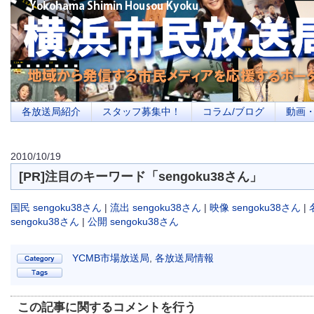
横浜の地域メディア、地域・市民・放送局・メディアを応援するポータルサイ
を目指します
各放送局紹介
スタッフ募集中！
コラム/ブログ
動画
2010/10/19
[PR]注目のキーワード「sengoku38さん」
国民 sengoku38さん
|
流出 sengoku38さん
|
映像 sengoku38さん
|
sengoku38さん
|
公開 sengoku38さん
YCMB市場放送局
,
各放送局情報
この記事に関するコメントを行う