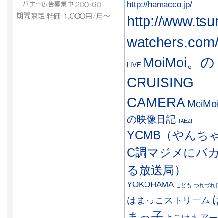
http://hamacco.jp/
http://www.tsu
watchers.com
MoiMoi。の
LIVE
CRUISING
CAMERA
MoiMo
の映像日記
TAEZ!
YCMB（やんち
C調マジメにバ
る放送局）
YOKOHAMA
こども
つれづれ
はまっこストリーム
まっ子
アー
よこはま