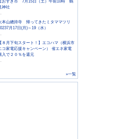
ほおずき市 7月15日（土）午前10時 鶴
見神社
..
大本山總持寺 帰ってきたミタママツリ
20237月17日(月)～19（水）
..
【８月下旬スタート！】エコハマ（横浜市
エコ家電応援キャンペーン） 省エネ家電
購入で２０％を還元
..
»一覧