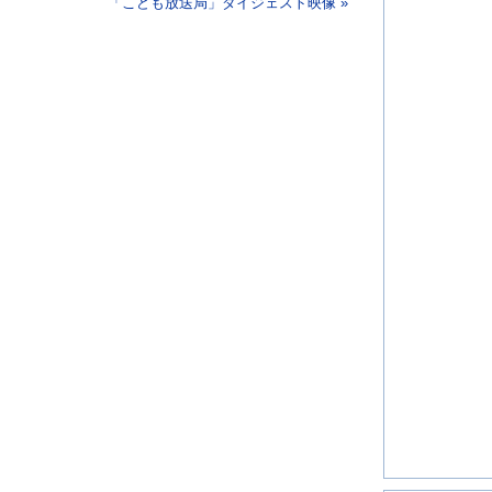
」
「こども放送局」ダイジェスト映像 »