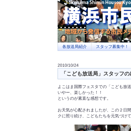
横浜の地域メディア、地域・市民・放送局・
を目指します
各放送局紹介
スタッフ募集中！
2010/10/24
「こども放送局」スタッフの
よこはま国際フェスタでの「こども放
いやー、楽しかった！！
というのが素直な感想です。
お天気が心配されましたが、この２日
クに照り続け、こどもたちを元気づけ