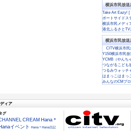
横浜市民放送
Take Art Eazy! [
ポートサイドス
横浜市民メディ
港北ふるさとTV
横浜市民放送
CITV横浜市民
Y150横浜市民
YCMB（やんち
つながるこども
つるみウォッチ
はまっこはまっ
みんなのCMプ
ディア
タグ
CHANNEL CREAM
Hana＊
Hanaイベント
Hana＊Hana日記