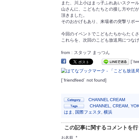
また、川上小はまっ子ふれあいスクー
山さんに、こどもたちとの接し方やだ
頂きました。
そのおかげもあり、来場者の突撃リポ
今回のイベントでこどもたちからたく
これらを、次回のこども放送局につな
from : スタッフ まっつん
[`t
[`friendfeed` not found]
CHANNEL CREAM
CHANNEL
,
CREAM
,
YO
はま
,
国際フェスタ
,
横浜
この記事に関するコメントを行
お名前 *