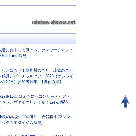
快適に集中して働ける、テレワークオフィ
スSoloTime鶴見
..
もっと知ろう！鶴見川のこと、流域のこと
～鶴見川バーチャルツアー2023（オンライ
ンZOOM）参加者募集!!【夏休み編】
..
8/27第15回 はぁもにぃコンサート～ア・
カペラ、ヴァイオリンで奏でる心の響き
..
15歳の高校生プロ誕生、岩谷将平(フジマ
キックムエタイジム所属)
..