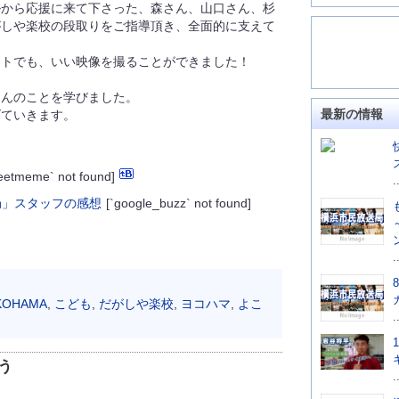
ルから応援に来て下さった、森さん、山口さん、杉
がしや楽校の段取りをご指導頂き、全面的に支えて
ートでも、いい映像を撮ることができました！
さんのことを学びました。
最新の情報
げていきます。
weetmeme` not found]
.
[`google_buzz` not found]
.
KOHAMA
,
こども
,
だがしや楽校
,
ヨコハマ
,
よこ
.
う
.