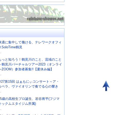
快適に集中して働ける、テレワークオフィ
スSoloTime鶴見
..
もっと知ろう！鶴見川のこと、流域のこと
～鶴見川バーチャルツアー2023（オンライ
ンZOOM）参加者募集!!【夏休み編】
..
8/27第15回 はぁもにぃコンサート～ア・
カペラ、ヴァイオリンで奏でる心の響き
..
15歳の高校生プロ誕生、岩谷将平(フジマ
キックムエタイジム所属)
..