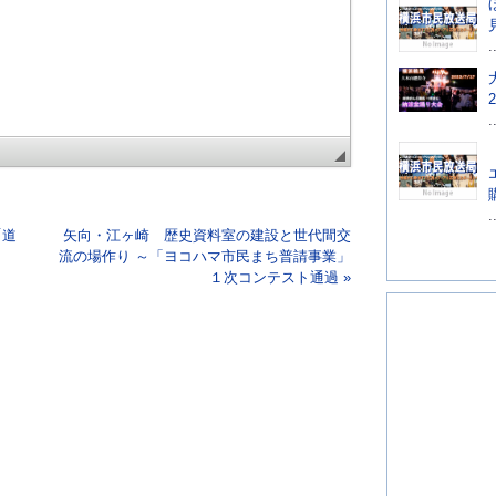
.
.
.
「道
矢向・江ヶ崎 歴史資料室の建設と世代間交
流の場作り ～「ヨコハマ市民まち普請事業」
１次コンテスト通過 »