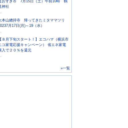
ほおずき市 7月15日（土）午前10時 鶴
見神社
..
大本山總持寺 帰ってきたミタママツリ
20237月17日(月)～19（水）
..
【８月下旬スタート！】エコハマ（横浜市
エコ家電応援キャンペーン） 省エネ家電
購入で２０％を還元
..
»一覧