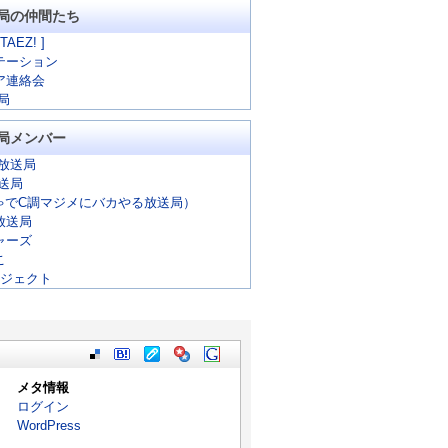
局の仲間たち
 TAEZ! ]
テーション
ア連絡会
局
局メンバー
放送局
放送局
ゃでC調マジメにバカやる放送局）
放送局
ャーズ
こ
ロジェクト
メタ情報
ログイン
WordPress