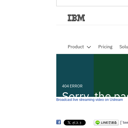
Broadcast live streaming video on Ustream
[`t