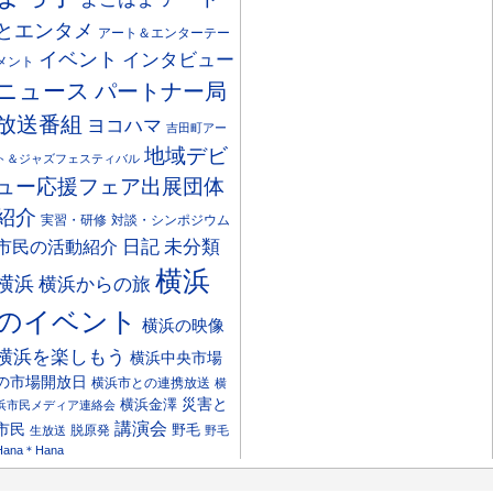
とエンタメ
アート＆エンターテー
イベント
インタビュー
メント
ニュース
パートナー局
放送番組
ヨコハマ
吉田町アー
地域デビ
ト＆ジャズフェスティバル
ュー応援フェア出展団体
紹介
実習・研修
対談・シンポジウム
日記
市民の活動紹介
未分類
横浜
横浜
横浜からの旅
のイベント
横浜の映像
横浜を楽しもう
横浜中央市場
の市場開放日
横浜市との連携放送
横
災害と
横浜金澤
浜市民メディア連絡会
講演会
市民
野毛
脱原発
生放送
野毛
Hana＊Hana