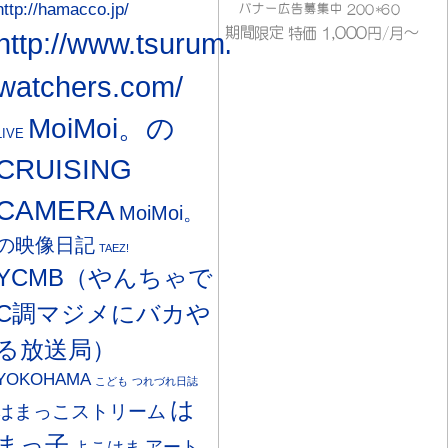
http://hamacco.jp/
http://www.tsurumi-
watchers.com/
MoiMoi。の
LIVE
CRUISING
CAMERA
MoiMoi。
の映像日記
TAEZ!
YCMB（やんちゃで
C調マジメにバカや
る放送局）
YOKOHAMA
こども
つれづれ日誌
は
はまっこストリーム
まっ子
アート
よこはま