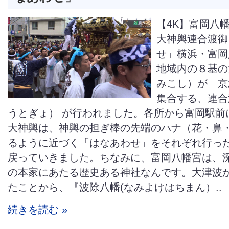
【4K】富岡八
大神輿連合渡御
せ」横浜・富岡
地域内の８基の
みこし）が 京
集合する、連合
うとぎょ） が行われました。各所から富岡駅前
大神輿は、神輿の担ぎ棒の先端のハナ（花・鼻
るように近づく「はなあわせ」をそれぞれ行っ
戻っていきました。ちなみに、富岡八幡宮は、
の本家にあたる歴史ある神社なんです。大津波
たことから、『波除八幡(なみよけはちまん）..
続きを読む »