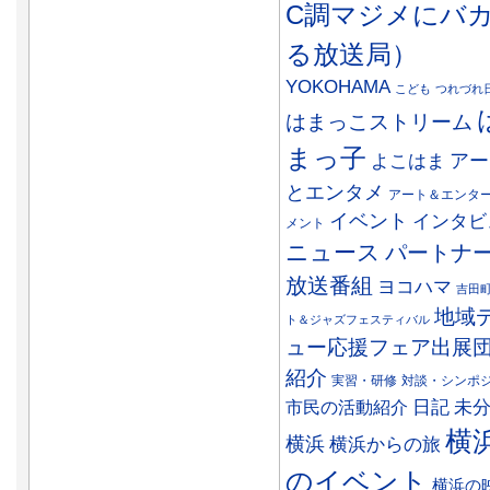
C調マジメにバ
る放送局）
YOKOHAMA
こども
つれづれ
はまっこストリーム
まっ子
アー
よこはま
とエンタメ
アート＆エンタ
イベント
インタビ
メント
ニュース
パートナ
放送番組
ヨコハマ
吉田
地域
ト＆ジャズフェスティバル
ュー応援フェア出展
紹介
実習・研修
対談・シンポ
日記
市民の活動紹介
未
横
横浜
横浜からの旅
のイベント
横浜の