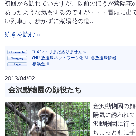
初回から訪れていますが、以前のほうが紫陽花
あったような気もするのですが・・・冒頭に出
い列車」、歩かずに紫陽花の道..
続きを読む »
コメントはまだありません »
YNP 放送局ネットワーク化PJ
,
各放送局情報
横浜金澤
2013/04/02
金沢動物園の顔役たち
金沢動物園の顔
陽気に誘われて
沢動物園に行っ
ちょっと前に手