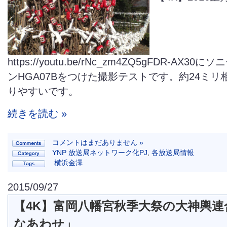
https://youtu.be/rNc_zm4ZQ5gFDR-AX3
ンHGA07Bをつけた撮影テストです。約24ミ
りやすいです。
続きを読む »
コメントはまだありません »
YNP 放送局ネットワーク化PJ
,
各放送局情報
横浜金澤
2015/09/27
【4K】富岡八幡宮秋季大祭の大神輿連
なあわせ」