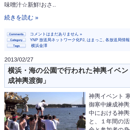
味噌汁☆新鮮!おさ..
続きを読む »
コメントはまだありません »
YNP 放送局ネットワーク化PJ
,
はまっこ
,
各放送局情報
横浜金澤
2013/02/27
横浜・海の公園で行われた神輿イベン
成神輿渡御」
神輿イベント 
御寒中練成神輿
中における神輿
と、１年間の活
全と参加者の身