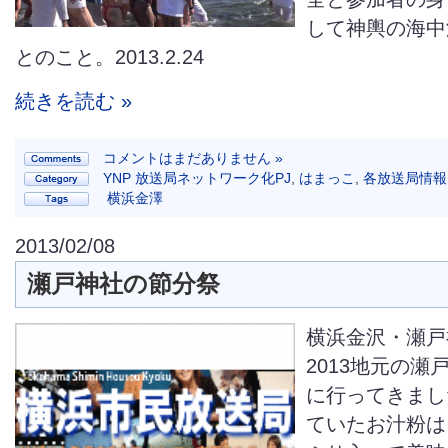
して神輿の海中
とのこと。2013.2.24
続きを読む »
コメントはまだありません »
YNP 放送局ネットワーク化PJ
,
はまっこ
,
各放送局情報
横浜金澤
2013/02/08
瀬戸神社の節分祭
横浜金沢・瀬戸
2013地元の瀬
に行ってきまし
ていたお汁粉は