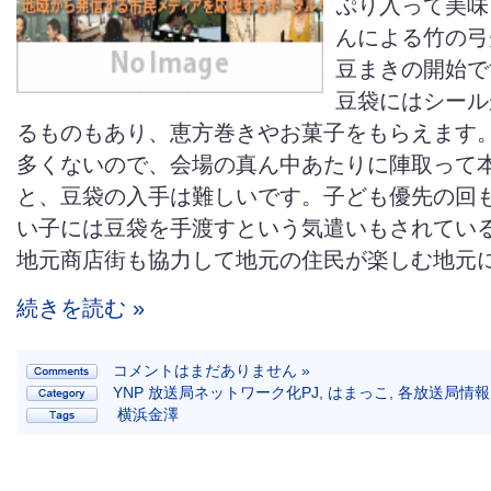
ぷり入って美味
んによる竹の弓
豆まきの開始で
豆袋にはシール
るものもあり、恵方巻きやお菓子をもらえます
多くないので、会場の真ん中あたりに陣取って
と、豆袋の入手は難しいです。子ども優先の回
い子には豆袋を手渡すという気遣いもされてい
地元商店街も協力して地元の住民が楽しむ地元に
続きを読む »
コメントはまだありません »
YNP 放送局ネットワーク化PJ
,
はまっこ
,
各放送局情報
横浜金澤