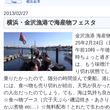
横浜金澤
2013/02/27
横浜・金沢漁港で海産物フェスタ
金沢漁港 海産
25年2月24日
午前10時～午後
時ちょっと過ぎ
は、もう味噌汁
り切れ状態でし
乗りたかったので、随分の時間並んで乗船。港
には、食べ物も売り切れが続出。天気が良かっ
の人出だったのでしょう。でも、海は気持
☆食べ物ブース（穴子天ぷら･磯辺焼き・あさり
かぶ煮物 etc…）☆無料配布！とれたて生わか