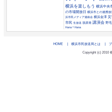
横浜を楽しもう
横浜中央
の市場開放日
横浜市との連携放
災
横浜金澤
浜市民メディア連絡会
講演会
市民
野毛
脱原発
生放送
Hana＊Hana
HOME
| 横浜市民放送局とは
| プ
Copyright (c) 2