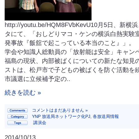
http://youtu.be/HQM8FVbKevU10月5日、
タにて、「おしどりマコ・ケンの横浜白熱実験
発事故『飯舘で起こっている本当のこと』」。
学会や知識人総動員の「放射能は安全」キャン
福島の現状、内部被ばくについての新たな知見
ストは、松戸市で子どもの被ばくを防ぐ活動を
市議選に立候補予定の..
続きを読む »
コメントはまだありません »
YNP 放送局ネットワーク化PJ
,
各放送局情報
講演会
2014/10/13