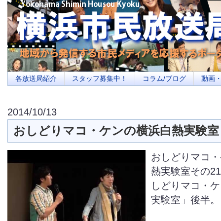
横浜の地域メディア、地域・市民・放送局・メディアを応援するポータルサイ
を目指します
各放送局紹介
スタッフ募集中！
コラム/ブログ
動画
2014/10/13
おしどりマコ・ケンの横浜白熱実験室
おしどりマコ・
熱実験室その21
しどりマコ・ケ
実験室」後半。