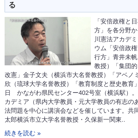
る
「安倍政権と日
方」を各分野か
川憲法アカデミ
ウム「安倍政権
行方」青井未帆
教授）「集団的
改憲」金子文夫（横浜市大名誉教授）「アベノ
欣（琉球大学名誉教授）「教育制度と歴史教育」20
日 かながわ県民センター402号室（横浜駅）
カデミア（県内大学教員・元大学教員の有志の
法問題を中心に講演会などを催しています。共
太郎横浜市立大学名誉教授・久保新一関東..
続きを読む »