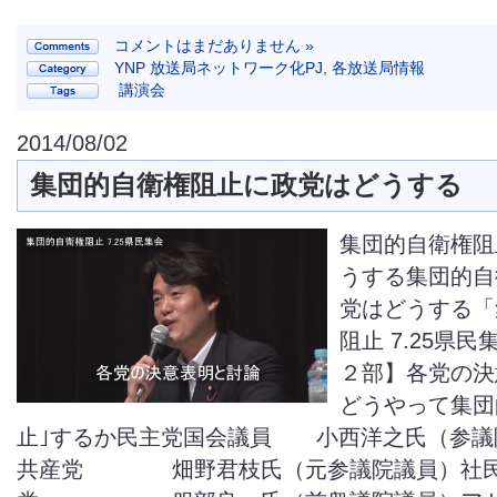
コメントはまだありません »
YNP 放送局ネットワーク化PJ
,
各放送局情報
講演会
2014/08/02
集団的自衛権阻止に政党はどうする
集団的自衛権阻
うする集団的自
党はどうする「
阻止 7.25県
２部】各党の決
どうやって集団
止｣するか民主党国会議員 小西洋之氏（参議
共産党 畑野君枝氏（元参議院議員）社