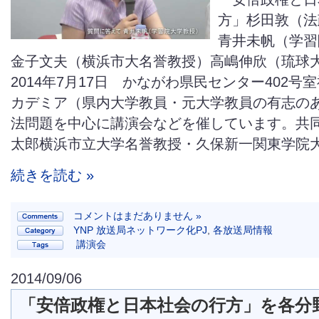
方」杉田敦（法
青井未帆（学習
金子文夫（横浜市大名誉教授）高嶋伸欣（琉球
2014年7月17日 かながわ県民センター402号
カデミア（県内大学教員・元大学教員の有志の
法問題を中心に講演会などを催しています。共
太郎横浜市立大学名誉教授・久保新一関東学院
続きを読む »
コメントはまだありません »
YNP 放送局ネットワーク化PJ
,
各放送局情報
講演会
2014/09/06
「安倍政権と日本社会の行方」を各分