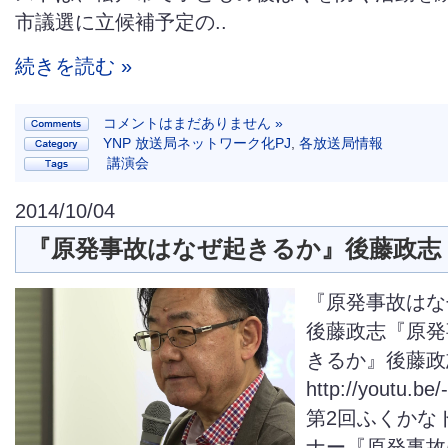
市議選に立候補予定の..
続きを読む »
コメントはまだありません »
YNP 放送局ネットワーク化PJ
,
各放送局情報
講演会
2014/10/04
『原発事故はなぜ起きるか』後藤政志
『原発事故はな
後藤政志『原発
きるか』後藤政
http://youtu.b
第2回ふくかな
ナー『原発事故