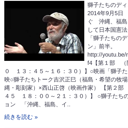
獅子たちのディ
2014年9月5日
ぐ 沖縄、福島
して日本国憲法
「獅子たちのデ
ン」前半。
http://youtu.be
f4【第１部 
０ １３：４５～１６：３０）】○映画「獅子
映○獅子たちトーク吉沢正巳（福島・希望の牧場
縄・彫刻家）×西山正啓（映画作家） 【第２部
４５ １８：００～２１：３０）】 ○獅子たち
ョン 「沖縄、福島、イ..
続きを読む »