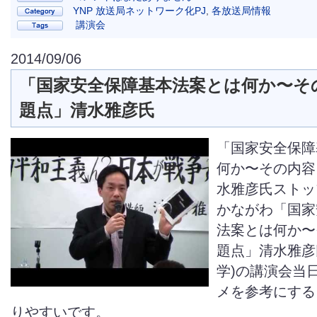
YNP 放送局ネットワーク化PJ
,
各放送局情報
講演会
2014/09/06
「国家安全保障基本法案とは何か〜そ
題点」清水雅彦氏
「国家安全保障
何か〜その内容
水雅彦氏ストッ
かながわ「国家
法案とは何か〜
題点」清水雅彦
学)の講演会当
メを参考にする
りやすいです。