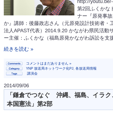
http://youtu.b
第2回ふくかな
ナー『原発事故
か』講師：後藤政志さん（元原発設計技術者・工
法人APAST代表）2014.9.20 かながわ県民活
ー主催：ふくかな（福島原発かながわ訴訟を支
続きを読む »
コメントはまだありません »
YNP 放送局ネットワーク化PJ
,
各放送局情報
講演会
2014/09/06
「鎌倉でつなぐ 沖縄、福島、イラク
本国憲法」第2部