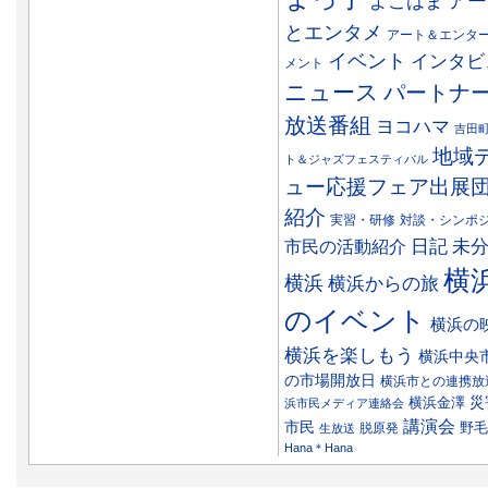
アー
よこはま
とエンタメ
アート＆エンタ
イベント
インタビ
メント
ニュース
パートナ
放送番組
ヨコハマ
吉田
地域
ト＆ジャズフェスティバル
ュー応援フェア出展
紹介
実習・研修
対談・シンポ
日記
市民の活動紹介
未
横
横浜
横浜からの旅
のイベント
横浜の
横浜を楽しもう
横浜中央
の市場開放日
横浜市との連携放
災
横浜金澤
浜市民メディア連絡会
講演会
市民
野毛
脱原発
生放送
Hana＊Hana