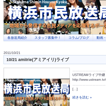
横浜の地域メディア、地域・市民・放送局・メディアを応援するポータルサイ
を目指します
各放送局紹介
スタッフ募集中！
コラム/ブログ
動画
2011/10/21
10/21 amiIrie(アミアイリ)ライブ
…………………………
USTREAMライブ中継 Lo
http://www.ustream.tv/
…………………………
[…]
続きを読む »