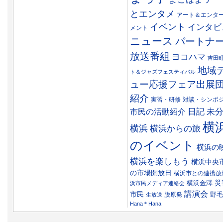
とエンタメ
アート＆エンタ
イベント
インタビ
メント
ニュース
パートナ
放送番組
ヨコハマ
吉田
地域
ト＆ジャズフェスティバル
ュー応援フェア出展
紹介
実習・研修
対談・シンポ
日記
市民の活動紹介
未
横
横浜
横浜からの旅
のイベント
横浜の
横浜を楽しもう
横浜中央
の市場開放日
横浜市との連携放
災
横浜金澤
浜市民メディア連絡会
講演会
市民
野毛
脱原発
生放送
Hana＊Hana