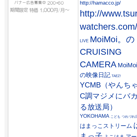
http://hamacco.jp/
http://www.tsu
watchers.com
MoiMoi。の
LIVE
CRUISING
CAMERA
MoiMo
の映像日記
TAEZ!
YCMB（やんち
C調マジメにバ
る放送局）
YOKOHAMA
こども
つれづれ
はまっこストリーム
まっ子
アー
よこはま