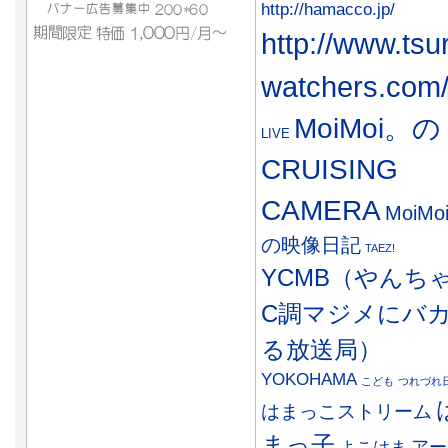
http://hamacco.jp/
http://www.tsu
watchers.com
MoiMoi。の
LIVE
CRUISING
CAMERA
MoiMo
の映像日記
TAEZ!
YCMB（やんち
C調マジメにバ
る放送局）
YOKOHAMA
こども
つれづれ
はまっこストリーム
まっ子
アー
よこはま