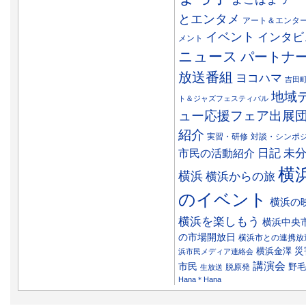
とエンタメ
アート＆エンタ
イベント
インタビ
メント
ニュース
パートナ
放送番組
ヨコハマ
吉田
地域
ト＆ジャズフェスティバル
ュー応援フェア出展
紹介
実習・研修
対談・シンポ
日記
市民の活動紹介
未
横
横浜
横浜からの旅
のイベント
横浜の
横浜を楽しもう
横浜中央
の市場開放日
横浜市との連携放
災
横浜金澤
浜市民メディア連絡会
講演会
市民
野毛
脱原発
生放送
Hana＊Hana