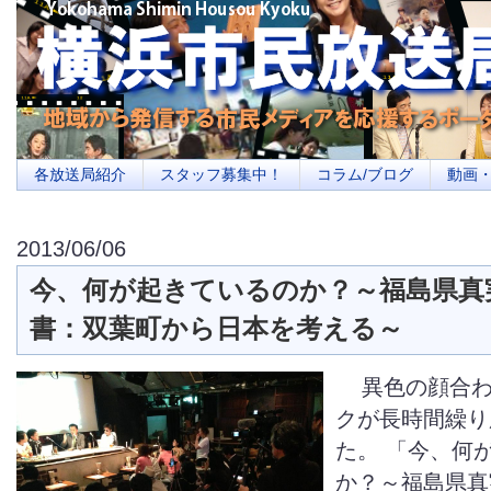
横浜の地域メディア、地域・市民・放送局・メディアを応援するポータルサイ
を目指します
各放送局紹介
スタッフ募集中！
コラム/ブログ
動画
2013/06/06
今、何が起きているのか？～福島県真
書：双葉町から日本を考える～
異色の顔合わ
クが長時間繰り
た。 「今、何
か？～福島県真