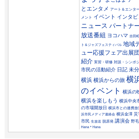
とエンタメ
アート＆エンタ
イベント
インタビ
メント
ニュース
パートナ
放送番組
ヨコハマ
吉田
地域
ト＆ジャズフェスティバル
ュー応援フェア出展
紹介
実習・研修
対談・シンポ
日記
市民の活動紹介
未
横
横浜
横浜からの旅
のイベント
横浜の
横浜を楽しもう
横浜中央
の市場開放日
横浜市との連携放
災
横浜金澤
浜市民メディア連絡会
講演会
市民
野毛
脱原発
生放送
Hana＊Hana