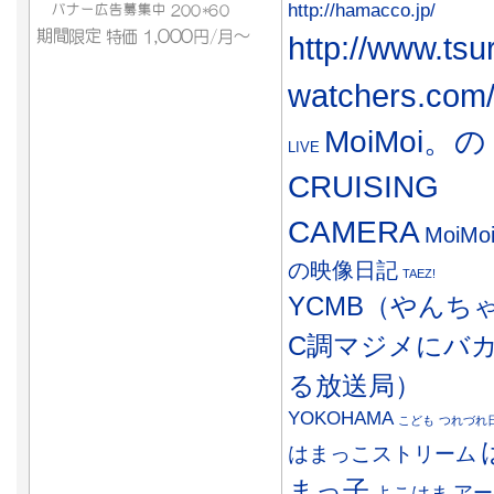
http://hamacco.jp/
http://www.tsu
watchers.com
MoiMoi。の
LIVE
CRUISING
CAMERA
MoiMo
の映像日記
TAEZ!
YCMB（やんち
C調マジメにバ
る放送局）
YOKOHAMA
こども
つれづれ
はまっこストリーム
まっ子
アー
よこはま